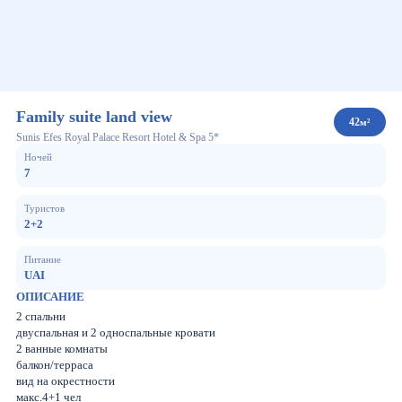
Family suite land view
42
м²
Sunis Efes Royal Palace Resort Hotel & Spa 5*
Ночей
7
Туристов
2+2
Питание
UAI
ОПИСАНИЕ
2 спальни
двуспальная и 2 односпальные кровати
2 ванные комнаты
балкон/терраса
вид на окрестности
макс.4+1 чел