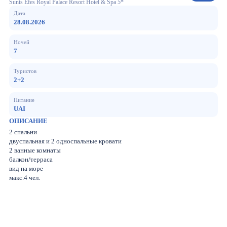
Sunis Efes Royal Palace Resort Hotel & Spa 5*
Дата
28.08.2026
Ночей
7
Туристов
2+2
Питание
UAI
ОПИСАНИЕ
2 спальни
двуспальная и 2 односпальные кровати
2 ванные комнаты
балкон/терраса
вид на море
макс.4 чел.