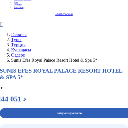
Блог
Отзывы
Контакты
+7-499-270-58-61
Главная
Туры
Турция
Кушадасы
Оздере
Sunis Efes Royal Palace Resort Hotel & Spa 5*
SUNIS EFES ROYAL PALACE RESORT HOTEL
& SPA 5*
т
244 051
₽
забронировать