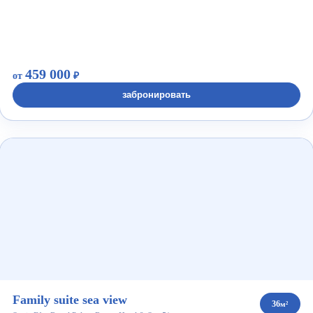
459 000
от
₽
забронировать
Family suite sea view
36
м²