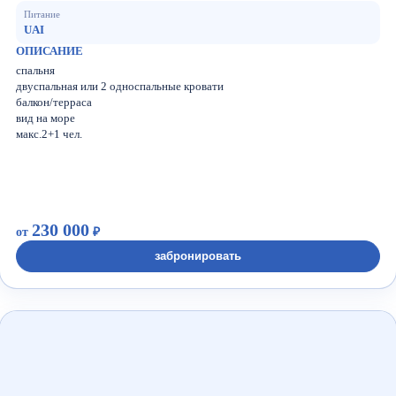
Питание
UAI
ОПИСАНИЕ
спальня
двуспальная или 2 односпальные кровати
балкон/терраса
вид на море
макс.2+1 чел.
230 000
от
₽
забронировать