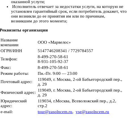
оказанной услуги;
Исполнитель отвечает за недостатки услуги, на которую не
установлен гарантийный срок, если потребитель докажет, что
они возникли до ее принятия им или по причинам,
возникшим до этого момента;
Реквизиты организации
Название
ООО «Марвелос»
компании
ОГРН/ИНН
5147746208341 / 7729784557
8-499-270-58-61
Телефон:
8-931-105-92-37
Факс:
8-499-270-58-61
Режим работы:
Пн.-Пт. 9:00 — 23:00
119049, г. Москва, 2-ой Бабьегородский пер.,
Почтовый адрес:
д. 29
119049, г. Москва, 2-ой Бабьегородский пер.,
Физический адрес:
д. 29
Юридический
119034, г.Москва, Всеволожский пер., д.2,
адрес:
стр.2
e-mail:
tour@zasolncem.ru
,
vse@zasolncem.ru