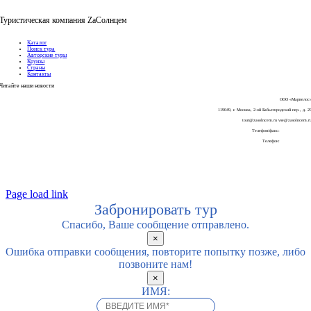
Туристическая компания ZaСолнцем
Каталог
Поиск тура
Авторские туры
Круизы
Страны
Контакты
Читайте наши
новости
ООО «Марвелос
119049, г. Москва, 2-ой Бабьегородский пер., д. 2
tour@zasolncem.ru vse@zasolncem.r
Телефон/факс:
+7-499 270 58 6
Телефон:
+7-925-196-45-5
Page load link
Забронировать тур
Спасибо, Ваше сообщение отправлено.
×
Ошибка отправки сообщения, повторите попытку позже, либо
позвоните нам!
×
ИМЯ: