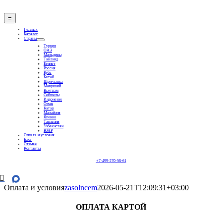
Skip
to
=
content
Главная
Каталог
Страны
Турция
ОАЭ
Мальдивы
Тайланд
Египет
Россия
Куба
Китай
Шри-ланка
Маврикий
Вьетнам
Сейшелы
Индонезия
Оман
Катар
Малайзия
Япония
Танзания
Узбекистан
ЮАР
Оплата и условия
Блог
Отзывы
Контакты
+7-499-270-58-61
Оплата и условия
zasolncem
2026-05-21T12:09:31+03:00
ОПЛАТА КАРТОЙ