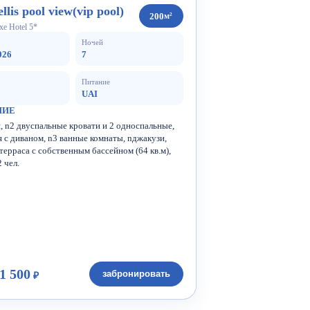
ellis pool view(vip pool)
200
м²
xe Hotel 5*
Ночей
026
7
Питание
UAI
НИЕ
, n2 двуспальные кровати и 2 односпальные,
 с диваном, n3 ванные комнаты, nджакузи,
терраса с собственным бассейном (64 кв.м),
 чел.
1 500
забронировать
₽