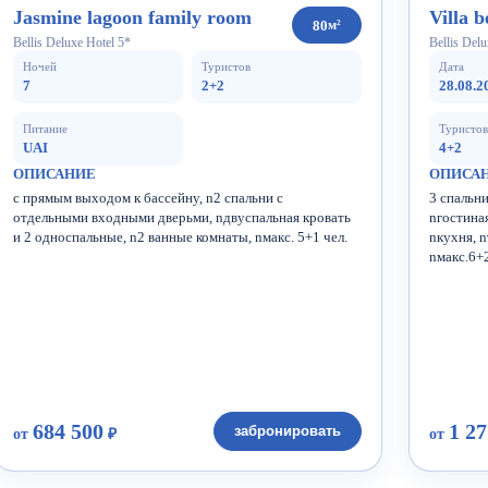
Jasmine lagoon family room
Villa b
80
м²
Bellis Deluxe Hotel 5*
Bellis Delu
Ночей
Туристов
Дата
7
2+2
28.08.2
Питание
Туристов
UAI
4+2
ОПИСАНИЕ
ОПИСА
с прямым выходом к бассейну, n2 спальни с
3 спальни
отдельными входными дверьми, nдвуспальная кровать
nгостиная
и 2 односпальные, n2 ванные комнаты, nмакс. 5+1 чел.
nкухня, n
nмакс.6+2
684 500
1 27
забронировать
от
₽
от