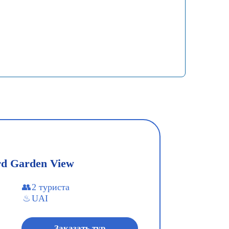
rd Garden View
2 туриста
UAI
Заказать тур