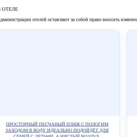
Б ОТЕЛЕ
дминистрации отелей оставляют за собой право вносить измене
ПРОСТОРНЫЙ ПЕСЧАНЫЙ ПЛЯЖ С ПОЛОГИМ
ЗАХОДОМ В ВОДУ ИДЕАЛЬНО ПОДОЙДЁТ ДЛЯ
СЕМЕЙ С ДЕТЬМИ, А ЧИСТЫЙ ВОЗДУХ,