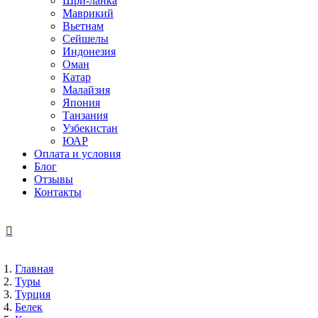
Шри-ланка
Маврикий
Вьетнам
Сейшелы
Индонезия
Оман
Катар
Малайзия
Япония
Танзания
Узбекистан
ЮАР
Оплата и условия
Блог
Отзывы
Контакты
Главная
Туры
Турция
Белек