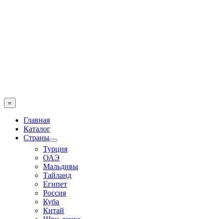
Skip
to
content
=
Главная
Каталог
Страны
Турция
ОАЭ
Мальдивы
Тайланд
Египет
Россия
Куба
Китай