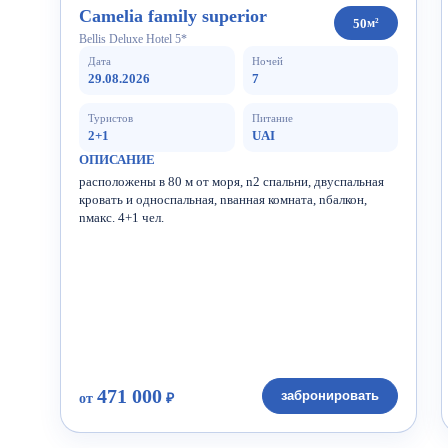
Camelia family superior
50
м²
Bellis Deluxe Hotel 5*
Дата
Ночей
29.08.2026
7
Туристов
Питание
2+1
UAI
ОПИСАНИЕ
расположены в 80 м от моря, n2 спальни, двуспальная
кровать и односпальная, nванная комната, nбалкон,
nмакс. 4+1 чел.
471 000
забронировать
от
₽