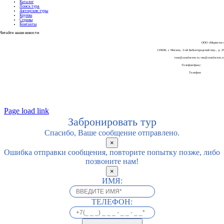
Каталог
Поиск тура
Авторские туры
Круизы
Страны
Контакты
Читайте наши
новости
ООО «Марвелос
119049, г. Москва, 2-ой Бабьегородский пер., д. 2
tour@zasolncem.ru vse@zasolncem.r
Телефон/факс:
+7-499 270 58 6
Телефон:
+7-925-196-45-5
Page load link
Забронировать тур
Спасибо, Ваше сообщение отправлено.
×
Ошибка отправки сообщения, повторите попытку позже, либо
позвоните нам!
×
ИМЯ:
ТЕЛЕФОН: