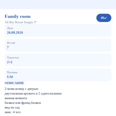
Family room
48
м²
Ali Bey Resort Sorgun 5*
Дата
26.08.2026
Ночей
7
Туристов
2+2
Питание
UAI
ОПИСАНИЕ
2-комн.номер с дверью
двуспальная кровать и 2 односпальные
ванная комната
балкон или франц.балкон
вид на сад
макс. 4 чел.