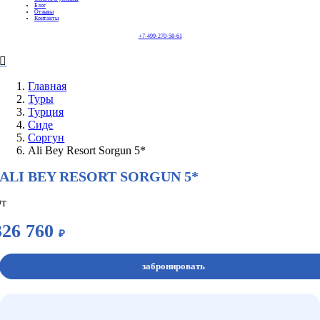
Блог
Отзывы
Контакты
+7-499-270-58-61
Главная
Туры
Турция
Сиде
Соргун
Ali Bey Resort Sorgun 5*
ALI BEY RESORT SORGUN 5*
т
326 760
₽
забронировать