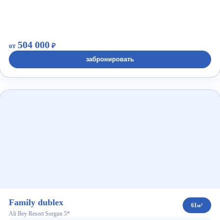
504 000
от
₽
забронировать
Family dublex
61
м²
Ali Bey Resort Sorgun 5*