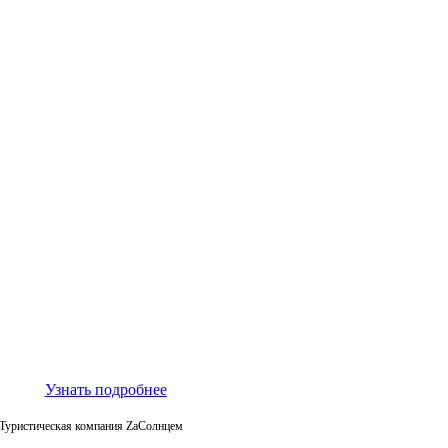
Узнать подробнее
Туристическая компания ZaСолнцем