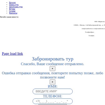
Каталог
Поиск тура
Авторские туры
Круизы
Страны
Контакты
Читайте наши
новости
ООО «Марвелос
119049, г. Москва, 2-ой Бабьегородский пер., д. 2
tour@zasolncem.ru vse@zasolncem.r
Телефон/факс:
+7-499 270 58 6
Телефон:
+7-925-196-45-5
Page load link
Забронировать тур
Спасибо, Ваше сообщение отправлено.
×
Ошибка отправки сообщения, повторите попытку позже, либо
позвоните нам!
×
ИМЯ:
ТЕЛЕФОН: