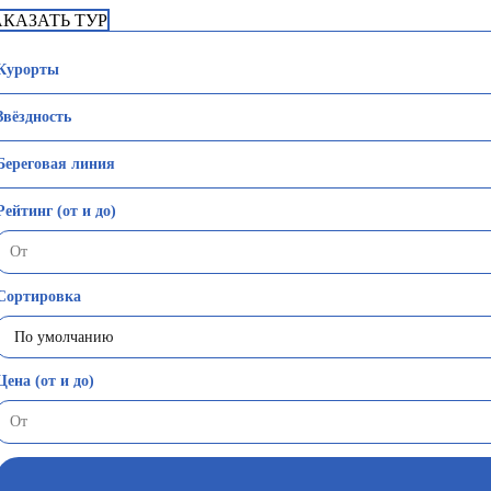
АКАЗАТЬ ТУР
Курорты
Звёздность
Береговая линия
Рейтинг (от и до)
Сортировка
Цена (от и до)