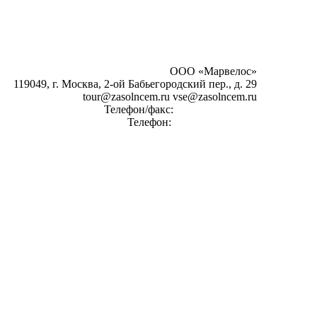
ООО «Марвелос»
119049, г. Москва, 2-ой Бабьегородский пер., д. 29
tour@zasolncem.ru vse@zasolncem.ru
Телефон/факс:
+7-499 270 58 61
Телефон:
+7-925-196-45-56