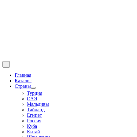
Skip
to
content
=
Главная
Каталог
Страны
Турция
ОАЭ
Мальдивы
Тайланд
Египет
Россия
Куба
Китай