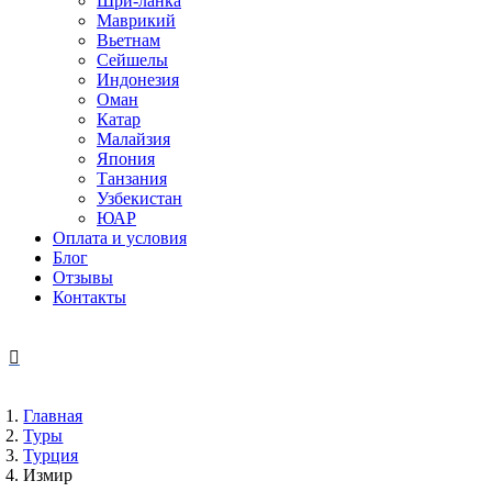
Шри-ланка
Маврикий
Вьетнам
Сейшелы
Индонезия
Оман
Катар
Малайзия
Япония
Танзания
Узбекистан
ЮАР
Оплата и условия
Блог
Отзывы
Контакты
Главная
Туры
Турция
Измир