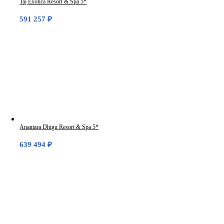
Taj Exotica Resort & Spa 5*
591 257
₽
Anantara Dhigu Resort & Spa 5*
639 494
₽