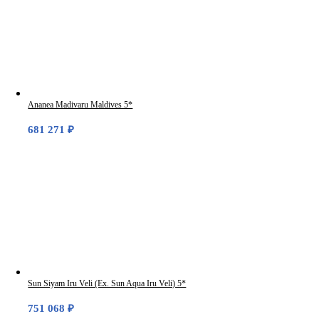
Ananea Madivaru Maldives 5*
681 271
₽
Sun Siyam Iru Veli (Ex. Sun Aqua Iru Veli) 5*
751 068
₽