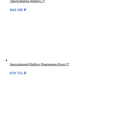
Alila Kothaifaru Maldives 5*
844 186
₽
Intercontinental Maldives Maamunagau Resort 5*
879 755
₽