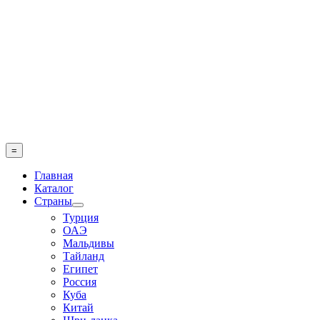
Skip
to
content
=
Главная
Каталог
Страны
Турция
ОАЭ
Мальдивы
Тайланд
Египет
Россия
Куба
Китай