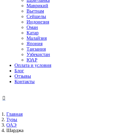
Шри-ланка
Маврикий
Вьетнам
Сейшелы
Индонезия
Оман
Катар
Малайзия
Япония
Танзания
Узбекистан
ЮАР
Оплата и условия
Блог
Отзывы
Контакты
Главная
Туры
ОАЭ
Шарджа