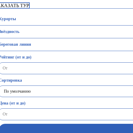
АКАЗАТЬ ТУР
Курорты
Звёздность
Береговая линия
Рейтинг (от и до)
Сортировка
Цена (от и до)