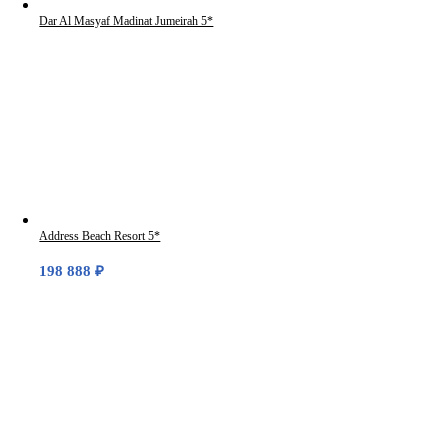
Dar Al Masyaf Madinat Jumeirah 5*
Address Beach Resort 5*
198 888
₽