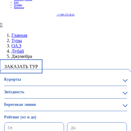
Блог
Отзывы
Контакты
+7-499-270-58-61
Главная
Туры
ОАЭ
Дубай
Джумейра
ЗАКАЗАТЬ ТУР
Курорты
Звёздность
Береговая линия
Рейтинг (от и до)