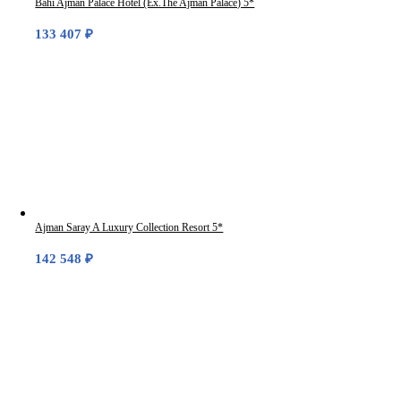
Bahi Ajman Palace Hotel (Ex.The Ajman Palace) 5*
133 407
₽
Ajman Saray A Luxury Collection Resort 5*
142 548
₽