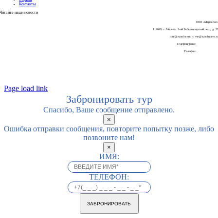
Контакты
Читайте наши
новости
ООО «Марвелос
119049, г. Москва, 2-ой Бабьегородский пер., д. 2
tour@zasolncem.ru vse@zasolncem.r
Телефон/факс:
+7-499 270 58 6
Телефон:
+7-925-196-45-5
Page load link
Забронировать тур
Спасибо, Ваше сообщение отправлено.
×
Ошибка отправки сообщения, повторите попытку позже, либо
позвоните нам!
×
ИМЯ:
ТЕЛЕФОН:
ЗАБРОНИРОВАТЬ