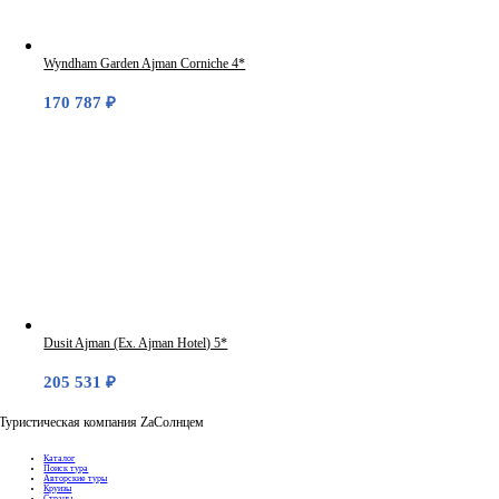
Wyndham Garden Ajman Corniche 4*
170 787
₽
Dusit Ajman (Ex. Ajman Hotel) 5*
205 531
₽
Туристическая компания ZaСолнцем
Каталог
Поиск тура
Авторские туры
Круизы
Страны