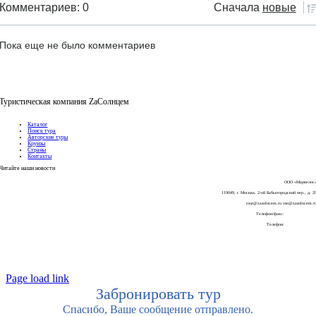
Комментариев: 0
Сначала
новые
Пока еще не было комментариев
Туристическая компания ZaСолнцем
Каталог
Поиск тура
Авторские туры
Круизы
Страны
Контакты
Читайте наши
новости
ООО «Марвелос
119049, г. Москва, 2-ой Бабьегородский пер., д. 2
tour@zasolncem.ru vse@zasolncem.r
Телефон/факс:
+7-499 270 58 6
Телефон:
+7-925-196-45-5
Page load link
Забронировать тур
Спасибо, Ваше сообщение отправлено.