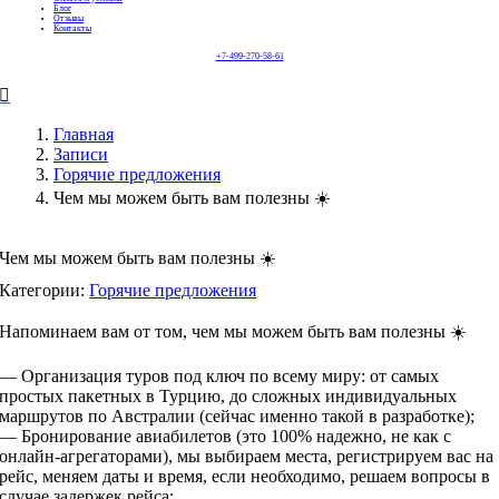
Блог
Отзывы
Контакты
+7-499-270-58-61
Главная
Записи
Горячие предложения
Чем мы можем быть вам полезны ☀️
Чем мы можем быть вам полезны ☀️
Категории:
Горячие предложения
Напоминаем вам от том, чем мы можем быть вам полезны ☀️
— Организация туров под ключ по всему миру: от самых
простых пакетных в Турцию, до сложных индивидуальных
маршрутов по Австралии (сейчас именно такой в разработке);
— Бронирование авиабилетов (это 100% надежно, не как с
онлайн-агрегаторами), мы выбираем места, регистрируем вас на
рейс, меняем даты и время, если необходимо, решаем вопросы в
случае задержек рейса;